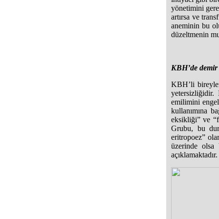
yönetimini gere
artırsa ve tran
aneminin bu ol
düzeltmenin muh
KBH’de demir ek
KBH’li bireyler
yetersizliğidir
emilimini engel
kullanımına ba
eksikliği” ve 
Grubu, bu duru
eritropoez” olar
üzerinde olsa 
açıklamaktadır.