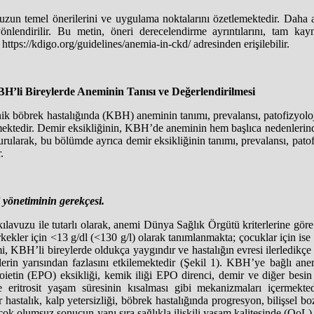
uzun temel önerilerini ve uygulama noktalarını özetlemektedir. Daha ay
nlendirilir. Bu metin, öneri derecelendirme ayrıntılarını, tam kay
https://kdigo.org/guidelines/anemia-in-ckd/ adresinden erişilebilir.
li Bireylerde Aneminin Tanısı ve Değerlendirilmesi
k böbrek hastalığında (KBH) aneminin tanımı, prevalansı, patofizyolojis
emektedir. Demir eksikliğinin, KBH’de aneminin hem başlıca nedenlerin
ularak, bu bölümde ayrıca demir eksikliğinin tanımı, prevalansı, patofi
.
yönetiminin gerekçesi.
avuzu ile tutarlı olarak, anemi Dünya Sağlık Örgütü kriterlerine göre
rkekler için <13 g/dl (<130 g/l) olarak tanımlanmakta; çocuklar için ise
i, KBH’li bireylerde oldukça yaygındır ve hastalığın evresi ilerledikç
erin yarısından fazlasını etkilemektedir (Şekil 1). KBH’ye bağlı ane
poietin (EPO) eksikliği, kemik iliği EPO direnci, demir ve diğer besin 
 eritrosit yaşam süresinin kısalması gibi mekanizmaları içermekted
 hastalık, kalp yetersizliği, böbrek hastalığında progresyon, bilişsel b
irçok olumsuz sonucun yanı sıra sağlıkla ilişkili yaşam kalitesinde (QoL)