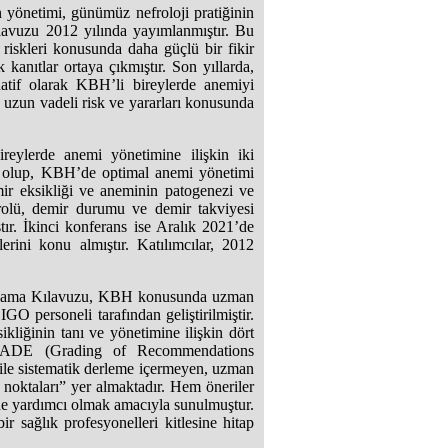
yönetimi, günümüz nefroloji pratiğinin
avuzu 2012 yılında yayımlanmıştır. Bu
l riskleri konusunda daha güçlü bir fikir
 kanıtlar ortaya çıkmıştır. Son yıllarda,
rnatif olarak KBH’li bireylerde anemiyi
 uzun vadeli risk ve yararları konusunda
ylerde anemi yönetimine ilişkin iki
miş olup, KBH’de optimal anemi yönetimi
ir eksikliği ve aneminin patogenezi ve
rolü, demir durumu ve demir takviyesi
ştır. İkinci konferans ise Aralık 2021’de
ini konu almıştır. Katılımcılar, 2012
ulama Kılavuzu, KBH konusunda uzman
GO personeli tarafından geliştirilmiştir.
ikliğinin tanı ve yönetimine ilişkin dört
 GRADE (Grading of Recommendations
 ile sistematik derleme içermeyen, uzman
noktaları” yer almaktadır. Hem öneriler
ne yardımcı olmak amacıyla sunulmuştur.
 sağlık profesyonelleri kitlesine hitap