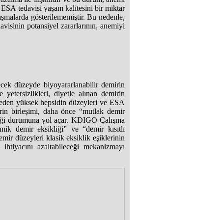
 ESA tedavisi yaşam kalitesini bir miktar
lışmalarda gösterilememiştir. Bu nedenle,
isinin potansiyel zararlarının, anemiyi
yecek düzeyde biyoyararlanabilir demirin
 yetersizlikleri, diyetle alınan demirin
be eden yüksek hepsidin düzeyleri ve ESA
erin birleşimi, daha önce “mutlak demir
ikliği durumuna yol açar. KDIGO Çalışma
mik demir eksikliği” ve “demir kısıtlı
emir düzeyleri klasik eksiklik eşiklerinin
 ihtiyacını azaltabileceği mekanizmayı