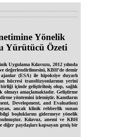
netimine Yönelik
u Yürütücü Özeti
ik Uygulama Kılavuzu, 2012 yılında
 ve değerlendirilmesini, KBH’de demir
 ajanlar (ESA) ile hipoksiye duyarlı
an hücresi transfüzyonlarının yerini
irliği içinde geliştirilmiş olup, sağlık
ak olmayı amaçlamaktadır. Geliştirme
dirme yöntemini izlemiştir. Kanıtların
ment, Development, and Evaluation)
mayan, ancak klinik rehberlik sunan
 bilgi boşluklarını gidermeye yönelik
 sunulmuştur. Kılavuz, anemi ve KBH
ve diğer paydaşları kapsayan geniş bir