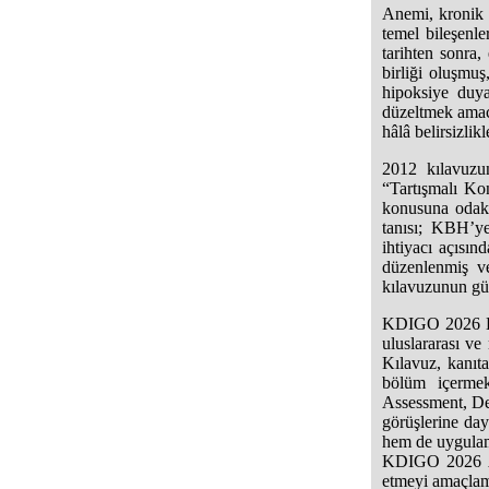
Anemi, kronik 
temel bileşenl
tarihten sonra,
birliği oluşmuş
hipoksiye duya
düzeltmek amacı
hâlâ belirsizlik
2012 kılavuzu
“Tartışmalı Ko
konusuna odakl
tanısı; KBH’ye
ihtiyacı açısın
düzenlenmiş ve
kılavuzunun gü
KDIGO 2026 Kr
uluslararası ve
Kılavuz, kanıta
bölüm içerme
Assessment, Dev
görüşlerine da
hem de uygulam
KDIGO 2026 Ane
etmeyi amaçlam