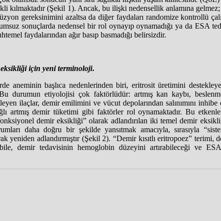
kli kılmaktadır (Şekil 1). Ancak, bu ilişki nedensellik anlamına gelmez;
sfüzyon gereksinimini azaltsa da diğer faydaları randomize kontrollü ça
umsuz sonuçlarda nedensel bir rol oynayıp oynamadığı ya da ESA tedav
temel faydalarından ağır basıp basmadığı belirsizdir.
sikliği için yeni terminoloji
.
de aneminin başlıca nedenlerinden biri, eritrosit üretimini destekle
. Bu durumun etiyolojisi çok faktörlüdür: artmış kan kaybı, beslenme
leyen ilaçlar, demir emilimini ve vücut depolarından salınımını inhi
ğlı artmış demir tüketimi gibi faktörler rol oynamaktadır. Bu etkenl
“fonksiyonel demir eksikliği” olarak adlandırılan iki temel demir eks
mları daha doğru bir şekilde yansıtmak amacıyla, sırasıyla “siste
ak yeniden adlandırmıştır (Şekil 2). “Demir kısıtlı eritropoez” terimi, d
bile, demir tedavisinin hemoglobin düzeyini artırabileceği ve ESA