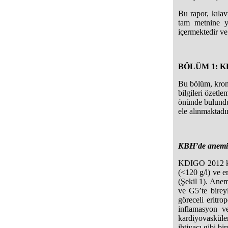
Bu rapor, kılav
tam metnine yö
içermektedir ve 
BÖLÜM 1: KBH’
Bu bölüm, kroni
bilgileri özetl
önünde bulundur
ele alınmaktadır
KBH’de anemi 
KDIGO 2012 kıl
(<120 g/l) ve e
(Şekil 1). Anem
ve G5’te bireyl
göreceli eritro
inflamasyon ve
kardiyovasküler
ihtiyacı gibi b