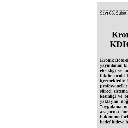
Sayı 86, Şubat
Kron
KDIG
Kronik Böbrek
yayımlanan kı
eksikliği ve 
faktör–prolil
içermektedir. K
profesyonelle
süreci, sistem
kesinliği ve
yaklaşımı doğ
“uygulama nokt
araştırma öne
bakımının fark
hedef kitleye 