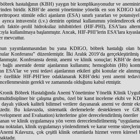
böbrek hastalığının (KBH) yaygın bir komplikasyonudur ve aneminin 
erinden biridir. KBH’de anemi yönetimine yönelik en son KDIGO kıl
 eritropoez stimüle edici ajanların (ESA) sınırlı yararları ve potansiye
, ayrıca intravenöz (i.v.) demirin optimal kullanımını yönlendirecek ek
rlı faktör–prolil hidroksilaz inhibitörleri (HIF-PHI), ESA’lara alte
yla kullanılmaya başlanmıştır. Ancak, HIF-PHI’lerin ESA’lara kıyasla
ler mevcuttur.
nun yayımlanmasından bu yana KDIGO, böbrek hastalığı olan bire
nular Konferansı” düzenlemiştir. İlki Aralık 2019’da gerçekleştiril
anmıştır. Konferansta demir, anemi ve klinik sonuçlar; KBH’de dem
 bağlı anemide demir ajanlarının kullanımı; hemoglobin (Hb) kont
dan ESA’lar ve yeni tedavi ajanlarının etkileri gibi konular ele alınmı
 özellikle HIF-PHI’lere odaklanarak KBH’deki yeni anemi tedaviler
ncellenmesinin gerekli ve zamanında olduğunu kabul etmiştir.
onik Böbrek Hastalığında Anemi Yönetimine Yönelik Klinik Uyg
 multidisipliner bir çalışma grubu, özel bir kanıt inceleme ekibi ve KDI
 dayalı yüksek kaliteli bilimsel verilere dayanarak anemi ve demir eks
ktedir. Bu kılavuzda, sistematik derlemelerle desteklenen ve
elopment and Evaluation) kriterlerine göre derecelendirilmiş öneriler
yanan ve klinik uygulamaya yön veren derecelendirilmemiş “uygulama 
a noktaları, klinik uygulamayı yönlendirmek ve karar verme süreçleri
mi Kılavuzu, çok çeşitli klinik ortamlarda hizmet veren küresel bir
aktadır.