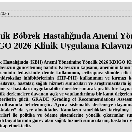
 2026
ik Böbrek Hastalığında Anemi Yö
O 2026 Klinik Uygulama Kılavuz
 Hastalığında (KBH) Anemi Yönetimine Yönelik 2026 KDIGO Klin
lavuzun güncellenmiş halidir. Kılavuzun kapsamı; aneminin tanısı
aneminin tedavisinde demir kullanımını, eritropoez stimüle edici
 hidroksilaz inhibitörlerinin (HIF-PHI) kullanımını ve kırmızı k
ılavuz, hastalar, sağlık hizmeti sunucuları ve araştırmacılarla iş b
rine ve hastalara uygulanabilir öneriler sunarak pratik bir kayn
atik derlemelere dayanan açık ve yapılandırılmış bir kanıt değerlen
 önerilerin gücü, GRADE (Grading of Recommendations Assess
rultusunda belirlenmiştir. Ayrıca sistematik derlemeye dayan
aları” da yer almaktadır. Kanıtların sınırlılıkları tartışılmış;
rileri ile politika ve ödeme sistemlerine yönelik çıkarımlar
lı boyutlarında görev alan sağlık hizmeti sunucularını, hastaları 
hitap etmektedir.