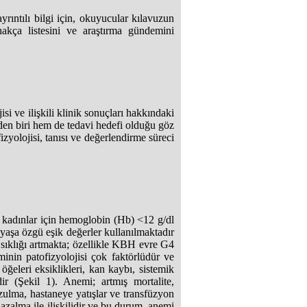
rıntılı bilgi için, okuyucular kılavuzun
nakça listesini ve araştırma gündemini
i ve ilişkili klinik sonuçları hakkındaki
den biri hem de tedavi hedefi olduğu göz
zyolojisi, tanısı ve değerlendirme süreci
 kadınlar için hemoglobin (Hb) <12 g/dl
 yaşa özgü eşik değerler kullanılmaktadır
e sıklığı artmakta; özellikle KBH evre G4
minin patofizyolojisi çok faktörlüdür ve
öğeleri eksiklikleri, kan kaybı, sistemik
ir (Şekil 1). Anemi; artmış mortalite,
ozulma, hastaneye yatışlar ve transfüzyon
 azalma ile ilişkilidir ve bu durum, anemi