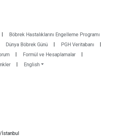
|
Böbrek Hastalıklarını Engelleme Programı
|
|
Dünya Böbrek Günü
PGH Veritabanı
|
|
orum
Formül ve Hesaplamalar
|
inkler
English
/İstanbul