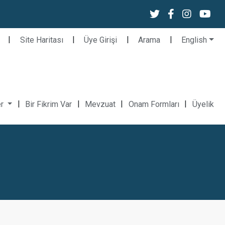
|
|
|
|
Site Haritası
Üye Girişi
Arama
English
|
|
|
|
er
Bir Fikrim Var
Mevzuat
Onam Formları
Üyelik