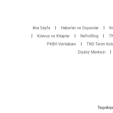
|
|
Ana Sayfa
Haberler ve Duyurular
Ko
|
|
|
Kılavuz ve Kitaplar
NefroBlog
TN
|
PKBH Veritabanı
TND Terim Kolu
|
Diyaliz Merkezi
Teşvikiy