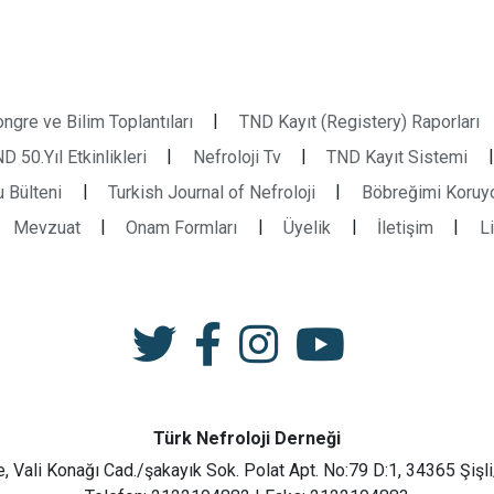
|
ngre ve Bilim Toplantıları
TND Kayıt (Registery) Raporları
|
|
|
D 50.Yıl Etkinlikleri
Nefroloji Tv
TND Kayıt Sistemi
|
|
 Bülteni
Turkish Journal of Nefroloji
Böbreğimi Koruy
|
|
|
|
Mevzuat
Onam Formları
Üyelik
İletişim
L
Türk Nefroloji Derneği
e, Vali Konağı Cad./şakayık Sok. Polat Apt. No:79 D:1, 34365 Şişli