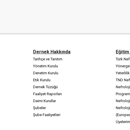
Dernek Hakkında
Eğitim
Tarihçe ve Tanıtım
Türk Nefr
Yönetim Kurulu
Yönerge
Denetim Kurulu
Yeterlili
Etik Kurulu
TND Nefr
Dernek Tüzüğü
Nefroloj
Faaliyet Raporları
Program
Daimi Kurullar
Nefroloji
Şubeler
Nefroloj
Şube Faaliyetleri
(Europea
Üyelerim