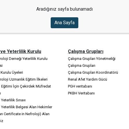
Aradığınız sayfa bulunamadı
Ana Sayfa
 ve Yeterlilik Kurulu
Çalışma Grupları
oloji Derneği Yeterlilik Kurulu
Çalışma Grupları Yönetmeliği
si
Çalışma Grupları
k Kurulu Üyeleri
Çalışma Grupları Koordinatörü
oloji Uzmanlık Eğitim İlkeleri
Renal Afet Yardım Gücü
i Eğitimi İçin Çekirdek Müfredat
PGH veritabanı
ı
PKBH Veritabanı
 Yeterlilik Sınavı
i Yeterlilik Belgesi Alan Hekimler
n Certificate in Nefroloji) Alan
iz