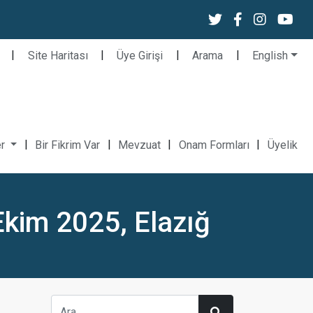
|
|
|
|
Site Haritası
Üye Girişi
Arama
English
|
|
|
|
er
Bir Fikrim Var
Mevzuat
Onam Formları
Üyelik
 Ekim 2025, Elazığ