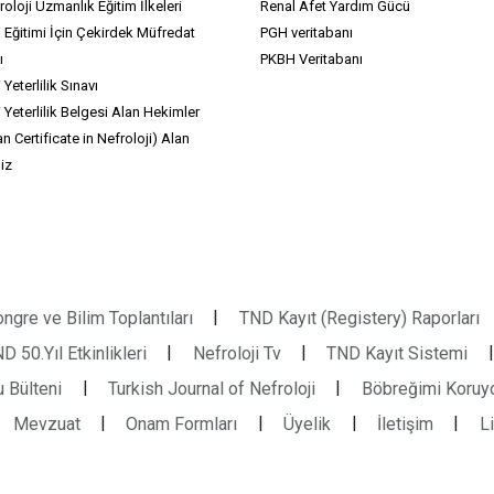
oloji Uzmanlık Eğitim İlkeleri
Renal Afet Yardım Gücü
i Eğitimi İçin Çekirdek Müfredat
PGH veritabanı
ı
PKBH Veritabanı
 Yeterlilik Sınavı
i Yeterlilik Belgesi Alan Hekimler
n Certificate in Nefroloji) Alan
iz
|
ngre ve Bilim Toplantıları
TND Kayıt (Registery) Raporları
|
|
|
D 50.Yıl Etkinlikleri
Nefroloji Tv
TND Kayıt Sistemi
|
|
 Bülteni
Turkish Journal of Nefroloji
Böbreğimi Koruy
|
|
|
|
Mevzuat
Onam Formları
Üyelik
İletişim
L