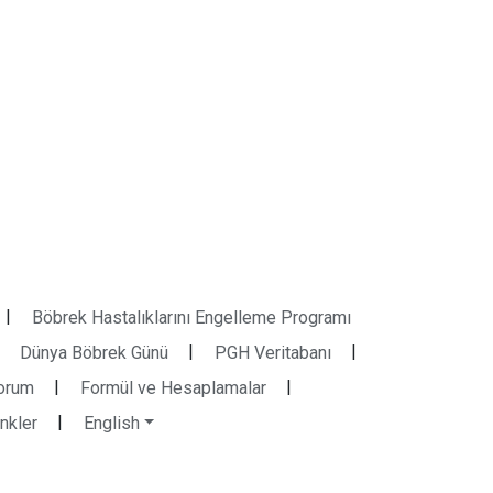
|
Böbrek Hastalıklarını Engelleme Programı
|
|
Dünya Böbrek Günü
PGH Veritabanı
|
|
orum
Formül ve Hesaplamalar
|
inkler
English