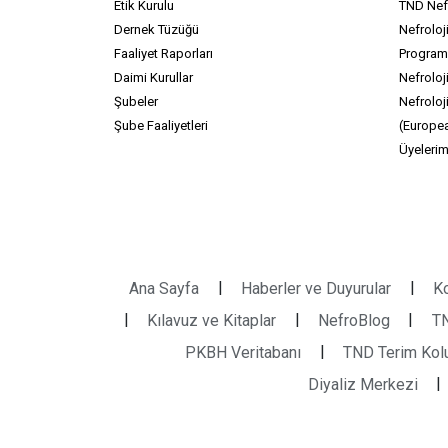
Etik Kurulu
TND Nefr
Dernek Tüzüğü
Nefroloj
Faaliyet Raporları
Program
Daimi Kurullar
Nefroloji
Şubeler
Nefroloj
Şube Faaliyetleri
(Europea
Üyelerim
|
|
Ana Sayfa
Haberler ve Duyurular
Ko
|
|
|
Kılavuz ve Kitaplar
NefroBlog
TN
|
PKBH Veritabanı
TND Terim Kolu
|
Diyaliz Merkezi