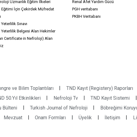
oloji Uzmanlık Eğitim İlkeleri
Renal Afet Yardım Gücü
i Eğitimi İçin Çekirdek Müfredat
PGH veritabanı
ı
PKBH Veritabanı
 Yeterlilik Sınavı
i Yeterlilik Belgesi Alan Hekimler
n Certificate in Nefroloji) Alan
iz
|
ngre ve Bilim Toplantıları
TND Kayıt (Registery) Raporları
|
|
|
D 50.Yıl Etkinlikleri
Nefroloji Tv
TND Kayıt Sistemi
|
|
 Bülteni
Turkish Journal of Nefroloji
Böbreğimi Koruy
|
|
|
|
Mevzuat
Onam Formları
Üyelik
İletişim
L