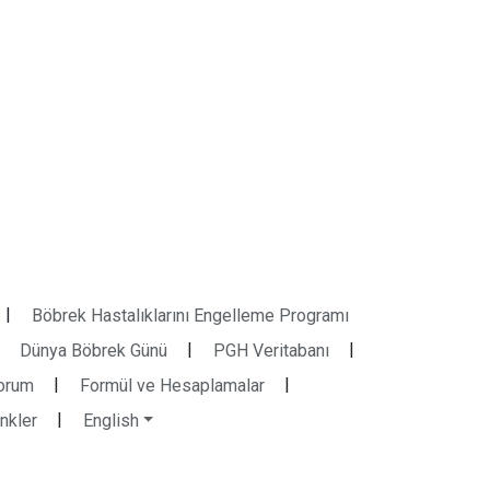
|
Böbrek Hastalıklarını Engelleme Programı
|
|
Dünya Böbrek Günü
PGH Veritabanı
|
|
orum
Formül ve Hesaplamalar
|
inkler
English