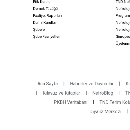
Etik Kurulu
TND Nefr
Dernek Tüzüğü
Nefroloj
Faaliyet Raporları
Program
Daimi Kurullar
Nefroloji
Şubeler
Nefroloj
Şube Faaliyetleri
(Europea
Üyelerim
|
|
Ana Sayfa
Haberler ve Duyurular
Ko
|
|
|
Kılavuz ve Kitaplar
NefroBlog
TN
|
PKBH Veritabanı
TND Terim Kolu
|
Diyaliz Merkezi