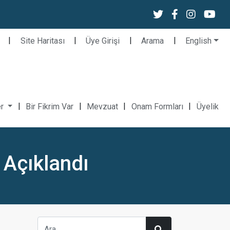
|
|
|
|
Site Haritası
Üye Girişi
Arama
English
|
|
|
|
er
Bir Fikrim Var
Mevzuat
Onam Formları
Üyelik
 Açıklandı