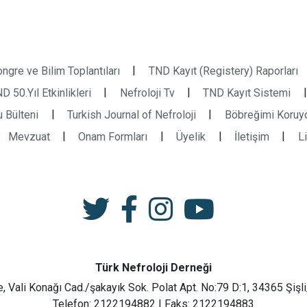
|
ngre ve Bilim Toplantıları
TND Kayıt (Registery) Raporları
|
|
|
D 50.Yıl Etkinlikleri
Nefroloji Tv
TND Kayıt Sistemi
|
|
 Bülteni
Turkish Journal of Nefroloji
Böbreğimi Koruy
|
|
|
|
Mevzuat
Onam Formları
Üyelik
İletişim
L
Türk Nefroloji Derneği
e, Vali Konağı Cad./şakayık Sok. Polat Apt. No:79 D:1, 34365 Şişli
Telefon: 2122194882 | Faks: 2122194883