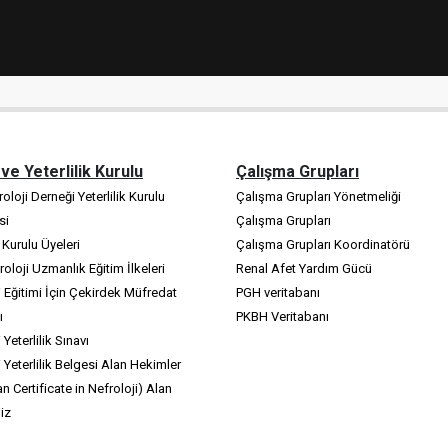
 ve Yeterlilik Kurulu
Çalışma Grupları
oloji Derneği Yeterlilik Kurulu
Çalışma Grupları Yönetmeliği
si
Çalışma Grupları
k Kurulu Üyeleri
Çalışma Grupları Koordinatörü
oloji Uzmanlık Eğitim İlkeleri
Renal Afet Yardım Gücü
i Eğitimi İçin Çekirdek Müfredat
PGH veritabanı
ı
PKBH Veritabanı
 Yeterlilik Sınavı
i Yeterlilik Belgesi Alan Hekimler
n Certificate in Nefroloji) Alan
iz