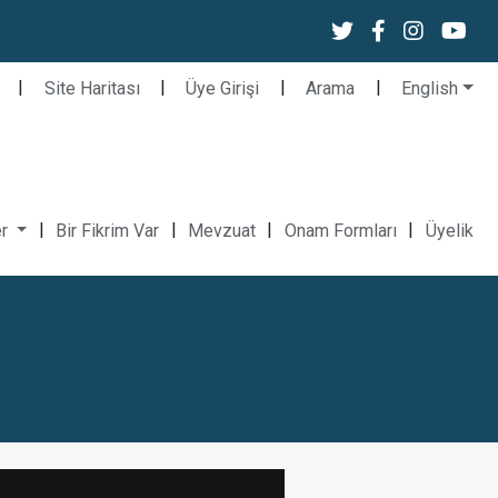
|
|
|
|
Site Haritası
Üye Girişi
Arama
English
|
|
|
|
er
Bir Fikrim Var
Mevzuat
Onam Formları
Üyelik