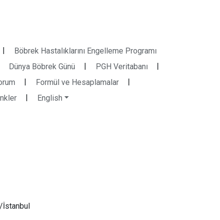
|
Böbrek Hastalıklarını Engelleme Programı
|
|
Dünya Böbrek Günü
PGH Veritabanı
|
|
orum
Formül ve Hesaplamalar
|
inkler
English
/İstanbul