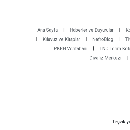
|
|
Ana Sayfa
Haberler ve Duyurular
Ko
|
|
|
Kılavuz ve Kitaplar
NefroBlog
TN
|
PKBH Veritabanı
TND Terim Kolu
|
Diyaliz Merkezi
Teşvikiy