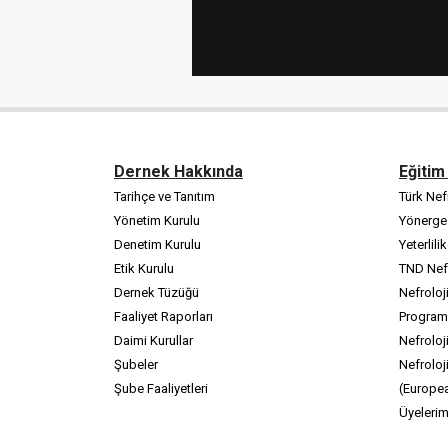
Dernek Hakkında
Eğitim
Tarihçe ve Tanıtım
Türk Nefr
Yönetim Kurulu
Yönerge
Denetim Kurulu
Yeterlili
Etik Kurulu
TND Nefr
Dernek Tüzüğü
Nefroloj
Faaliyet Raporları
Program
Daimi Kurullar
Nefroloji
Şubeler
Nefroloj
Şube Faaliyetleri
(Europea
Üyelerim