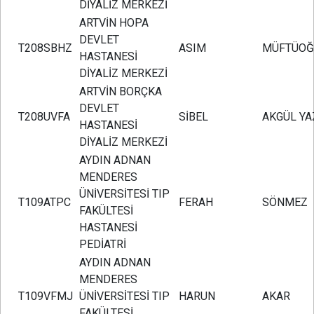
DİYALİZ MERKEZİ
ARTVİN HOPA
DEVLET
T208SBHZ
ASIM
MÜFTÜOĞ
HASTANESİ
DİYALİZ MERKEZİ
ARTVİN BORÇKA
DEVLET
T208UVFA
SİBEL
AKGÜL YA
HASTANESİ
DİYALİZ MERKEZİ
AYDIN ADNAN
MENDERES
ÜNİVERSİTESİ TIP
T109ATPC
FERAH
SÖNMEZ
FAKÜLTESİ
HASTANESİ
PEDİATRİ
AYDIN ADNAN
MENDERES
T109VFMJ
ÜNİVERSİTESİ TIP
HARUN
AKAR
FAKÜLTESİ