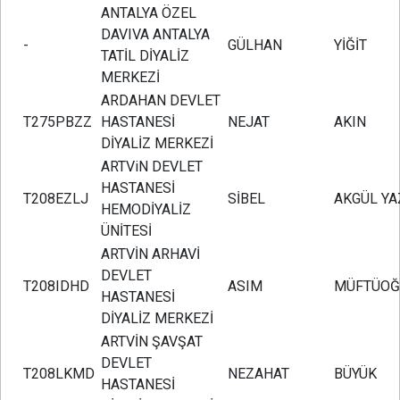
ANTALYA ÖZEL
DAVIVA ANTALYA
-
GÜLHAN
YİĞİT
TATİL DİYALİZ
MERKEZİ
ARDAHAN DEVLET
T275PBZZ
HASTANESİ
NEJAT
AKIN
DİYALİZ MERKEZİ
ARTViN DEVLET
HASTANESİ
T208EZLJ
SİBEL
AKGÜL YA
HEMODİYALİZ
ÜNİTESİ
ARTVİN ARHAVİ
DEVLET
T208IDHD
ASIM
MÜFTÜOĞ
HASTANESİ
DİYALİZ MERKEZİ
ARTVİN ŞAVŞAT
DEVLET
T208LKMD
NEZAHAT
BÜYÜK
HASTANESİ