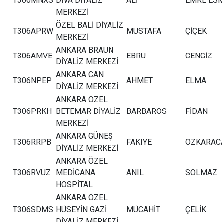
T306MNXS
DİVA DİYALİZ
ALİ
EMRE ES
MERKEZİ
ÖZEL BALİ DİYALİZ
T306APRW
MUSTAFA
ÇİÇEK
MERKEZİ
ANKARA BRAUN
T306AMVE
EBRU
CENGİZ
DİYALİZ MERKEZİ
ANKARA CAN
T306NPEP
AHMET
ELMA
DİYALİZ MERKEZİ
ANKARA ÖZEL
T306PRKH
BETEMAR DİYALİZ
BARBAROS
FİDAN
MERKEZİ
ANKARA GÜNEŞ
T306RRPB
FAKIYE
OZKARAC
DİYALİZ MERKEZİ
ANKARA ÖZEL
T306RVUZ
MEDİCANA
ANIL
SOLMAZ
HOSPİTAL
ANKARA ÖZEL
T306SDMS
HÜSEYİN GAZİ
MÜCAHİT
ÇELİK
DİYALİZ MERKEZİ