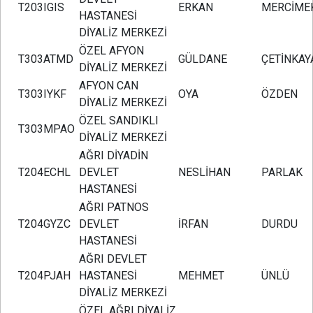
T203IGIS
ERKAN
MERCİME
HASTANESİ
DİYALİZ MERKEZİ
ÖZEL AFYON
T303ATMD
GÜLDANE
ÇETİNKAY
DİYALİZ MERKEZİ
AFYON CAN
T303IYKF
OYA
ÖZDEN
DİYALİZ MERKEZİ
ÖZEL SANDIKLI
T303MPAO
DİYALİZ MERKEZİ
AĞRI DİYADİN
T204ECHL
DEVLET
NESLİHAN
PARLAK
HASTANESİ
AĞRI PATNOS
T204GYZC
DEVLET
İRFAN
DURDU
HASTANESİ
AĞRI DEVLET
T204PJAH
HASTANESİ
MEHMET
ÜNLÜ
DİYALİZ MERKEZİ
ÖZEL AĞRI DİYALİZ