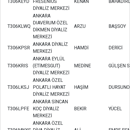
T306KEYD
FRESENIUS
KENAN
BAHADIRL
DİYALİZ MERKEZİ
ANKARA
DIAVERUM ÖZEL
T306KLWQ
ARZU
BAŞSOY
DİKMEN DİYALİZ
MERKEZİ
ANKARA DİYALİZ
T306KPSR
HAMDİ
DERİCİ
MERKEZİ
ANKARA EYLÜL
T306KRIS
(ETİMESGUT)
MEDİNE
GÜLŞEN S
DİYALİZ MERKEZİ
ANKARA ÖZEL
T306LKSJ
POLATLI HAYAT
HAŞİM
DURSUNO
DİYALİZ MERKEZİ
ANKARA SİNCAN
T306LPFE
KOÇ DİYALİZ
BEKİR
YÜCEL
MERKEZİ
ANKARA ÖZEL