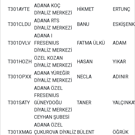
ADANA KOÇ
T301AYTE
HİKMET
ERTUNÇ
DİYALİZ MERKEZİ
ADANA RTS
T301CLDU
BANU
ESKİŞENK
DİYALİZ MERKEZİ
ADANA I
T301DVLV
FRESENIUS
FATMA ÜLKÜ
ADAM
DİYALİZ MERKEZİ
ÖZEL KOZAN
T301HOZH
HASAN
YIKAR
DİYALİZ MERKEZİ
ADANA YÜREĞİR
T301OPXX
NECLA
ADINIR
DİYALİZ MERKEZİ
ADANA ÖZEL
FRESENIUS
T301SATY
GÜNEYDOĞU
TANER
YALÇINKA
DİYALİZ MERKEZİ
CEYHAN ŞUBESİ
ADANA ÖZEL
T301XMAG
ÇUKUROVA DİYALİZ
BÜLENT
ÖĞRÜK