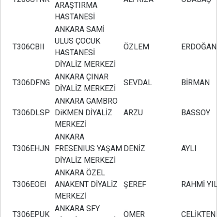
ARAŞTIRMA
HASTANESİ
ANKARA SAMİ
ULUS ÇOCUK
T306CBII
ÖZLEM
ERDOĞAN
HASTANESİ
DİYALİZ MERKEZİ
ANKARA ÇINAR
T306DFNG
SEVDAL
BİRMAN
DİYALİZ MERKEZİ
ANKARA GAMBRO
T306DLSP
DiKMEN DİYALİZ
ARZU
BASSOY
MERKEZİ
ANKARA
T306EHJN
FRESENIUS YAŞAM
DENİZ
AYLI
DİYALİZ MERKEZİ
ANKARA ÖZEL
T306EOEI
ANAKENT DİYALİZ
ŞEREF
RAHMİ YI
MERKEZİ
ANKARA SFY
T306EPUK
ÖMER
ÇELİKTEN