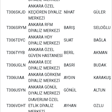
ANKARA ÖZEL
T306SKJD
KEÇİÖREN DİYALİZ
NİHAT
GÜLER
MERKEZİ
ANKARA RFM
T306SRYM
BARIŞ
SELOĞLU
DİYALİZ MERKEZİ
ANKARA HDY
T306TDYC
SUAT
BAĞLA
DİYALİZ MERKEZİ
ANKARA ÖZEL
T306TYYB
BERİL
AKMAN
GÜVEN HASTANESİ
ANKARA ECE
T306UGLN
BASRİ
BUDAK
DİYALİZ MERKEZİ
ANKARA GÖRKEM
T306UIAA
AYDIN
KARAKUŞ
DİYALİZ MERKEZİ
ANKARA GÖNÜL
T306USYN
GÖNÜL
ALTUN
DIYALİZ MERKEZİ
DIAVERUM ÖZEL
T306VDHT
ETLİK DİYALİZ
AYHAN
OZLU
MERKEZİ