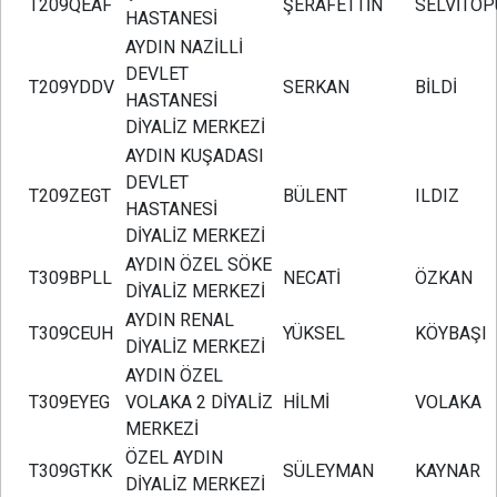
T209QEAF
ŞERAFETTİN
SELVİTOP
HASTANESİ
AYDIN NAZİLLİ
DEVLET
T209YDDV
SERKAN
BİLDİ
HASTANESİ
DİYALİZ MERKEZİ
AYDIN KUŞADASI
DEVLET
T209ZEGT
BÜLENT
ILDIZ
HASTANESİ
DİYALİZ MERKEZİ
AYDIN ÖZEL SÖKE
T309BPLL
NECATİ
ÖZKAN
DİYALİZ MERKEZİ
AYDIN RENAL
T309CEUH
YÜKSEL
KÖYBAŞI
DİYALİZ MERKEZİ
AYDIN ÖZEL
T309EYEG
VOLAKA 2 DİYALİZ
HİLMİ
VOLAKA
MERKEZİ
ÖZEL AYDIN
T309GTKK
SÜLEYMAN
KAYNAR
DİYALİZ MERKEZİ